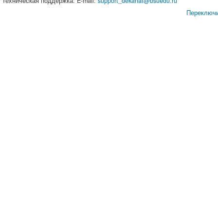
Техническая поддержка: E-mail:
support_dekanat@bsuedu.ru
Переключи