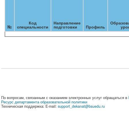
Код
Направление
Образов
№
специальности
подготовки
Профиль
уро
По вопросам, связанным с оказанием электронных услуг обращаться в
Ресурс департамента образовательной политики
Техническая поддержка: E-mail:
support_dekanat@bsuedu.ru