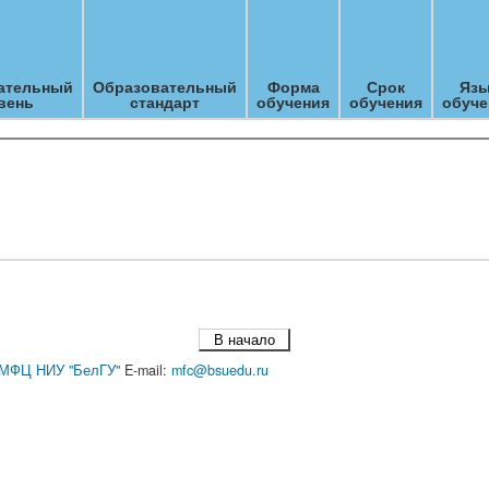
ательный
Образовательный
Форма
Срок
Язы
вень
стандарт
обучения
обучения
обуче
В начало
МФЦ НИУ "БелГУ"
E-mail:
mfc@bsuedu.ru