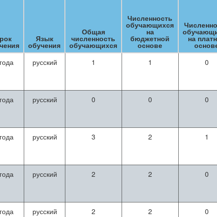
Численность
обучающихся
Численно
Общая
на
обучающ
рок
Язык
численность
бюджетной
на плат
чения
обучения
обучающихся
основе
основ
 года
русский
1
1
0
 года
русский
0
0
0
 года
русский
3
2
1
 года
русский
2
2
0
 года
русский
2
2
0