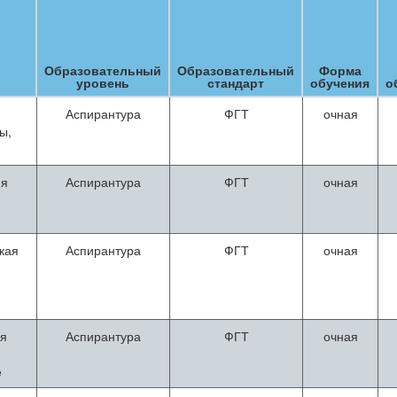
Образовательный
Образовательный
Форма
уровень
стандарт
обучения
о
Аспирантура
ФГТ
очная
ы,
ия
Аспирантура
ФГТ
очная
кая
Аспирантура
ФГТ
очная
ия
Аспирантура
ФГТ
очная
е