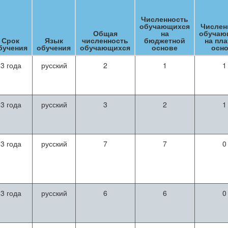
Численность
обучающихся
Числен
Общая
на
обучаю
Срок
Язык
численность
бюджетной
на пл
бучения
обучения
обучающихся
основе
осн
3 года
русский
2
1
1
3 года
русский
3
2
1
3 года
русский
7
7
0
3 года
русский
6
6
0