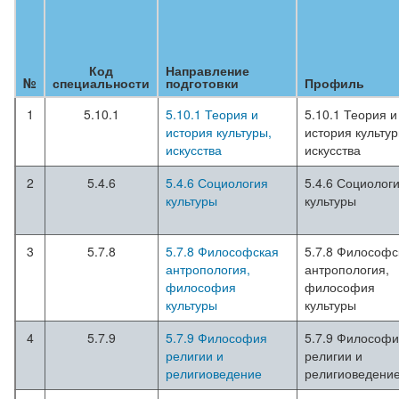
Код
Направление
№
специальности
подготовки
Профиль
1
5.10.1
5.10.1 Теория и
5.10.1 Теория и
история культуры,
история культур
искусства
искусства
2
5.4.6
5.4.6 Социология
5.4.6 Социолог
культуры
культуры
3
5.7.8
5.7.8 Философская
5.7.8 Философс
антропология,
антропология,
философия
философия
культуры
культуры
4
5.7.9
5.7.9 Философия
5.7.9 Философ
религии и
религии и
религиоведение
религиоведени