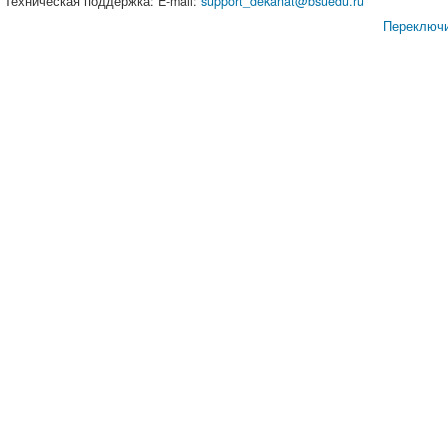
Техническая поддержка: E-mail:
support_dekanat@bsuedu.ru
Переключи