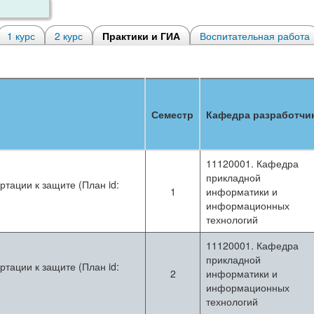
1 курс
2 курс
Практики и ГИА
Воспитательная работа
Семестр
Кафедра разработчи
11120001. Кафедра
прикладной
ртации к защите (План id:
1
информатики и
информационных
технологий
11120001. Кафедра
прикладной
ртации к защите (План id:
2
информатики и
информационных
технологий