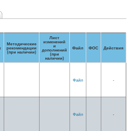
Лист
изменений
Методические
и
к
рекомендации
Файл
ФОС
Действия
дополнений
(при наличии)
(при
наличии)
Файл
-
Файл
-