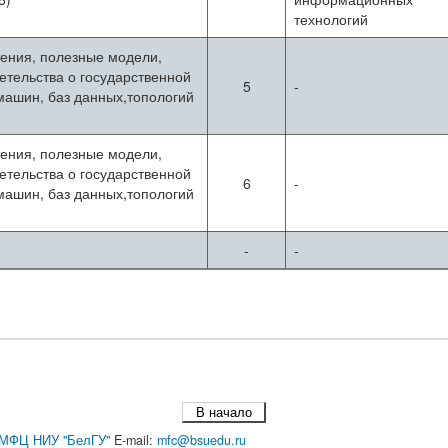
технологий
тения, полезные модели,
тельства о государственной
5
-
машин, баз данных,топологий
тения, полезные модели,
тельства о государственной
6
-
машин, баз данных,топологий
-
-
В начало
МФЦ НИУ "БелГУ"
E-mail:
mfc@bsuedu.ru