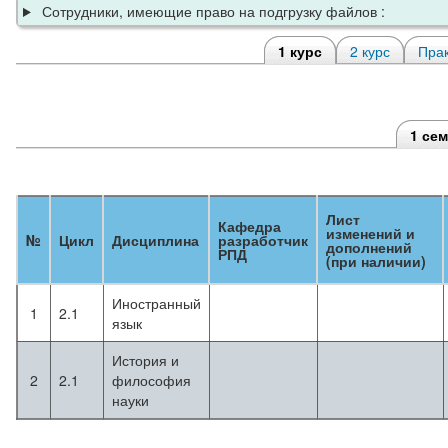
Сотрудники, имеющие право на подгрузку файлов :
1 курс
2 курс
Прак
1 се
Лист
Кафедра
изменений и
№
Цикл
Дисциплина
разработчик
дополнений
РПД
(при наличии)
Иностранный
1
2.1
язык
История и
2
2.1
философия
науки