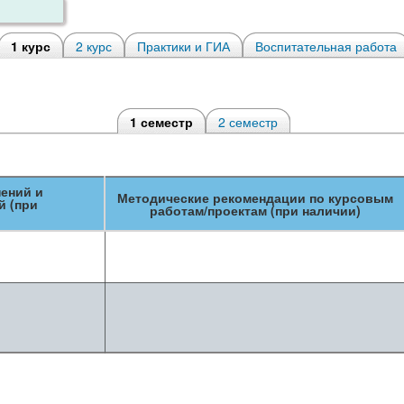
1 курс
2 курс
Практики и ГИА
Воспитательная работа
1 семестр
2 семестр
нений и
Методические рекомендации по курсовым
й (при
работам/проектам (при наличии)