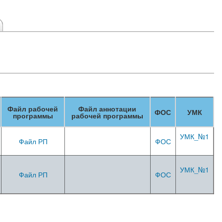
Файл рабочей
Файл аннотации
ФОС
УМК
программы
рабочей программы
УМК_№1
Файл РП
ФОС
УМК_№1
Файл РП
ФОС