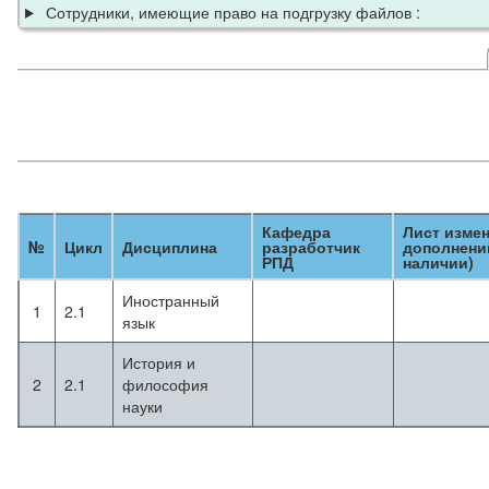
Сотрудники, имеющие право на подгрузку файлов :
Кафедра
Лист изме
№
Цикл
Дисциплина
разработчик
дополнени
РПД
наличии)
Иностранный
1
2.1
язык
История и
2
2.1
философия
науки