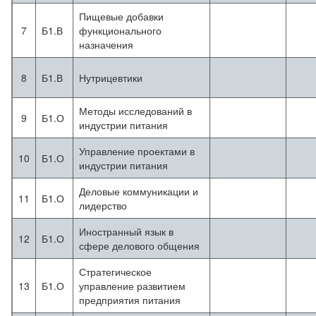
Пищевые добавки
7
Б1.В
функционального
назначения
8
Б1.В
Нутрицевтики
Методы исследований в
9
Б1.О
индустрии питания
Управление проектами в
10
Б1.О
индустрии питания
Деловые коммуникации и
11
Б1.О
лидерство
Иностранный язык в
12
Б1.О
сфере делового общения
Стратегическое
13
Б1.О
управление развитием
предприятия питания