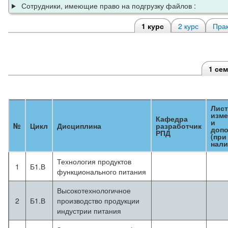
Сотрудники, имеющие право на подгрузку файлов :
1 курс
2 курс
Прак
1 се
Лист
изме
Кафедра
и
№
Цикл
Дисциплина
разработчик
доп
РПД
(при
нали
Технология продуктов
1
Б1.В
функционального питания
Высокотехнологичное
2
Б1.В
производство продукции
индустрии питания