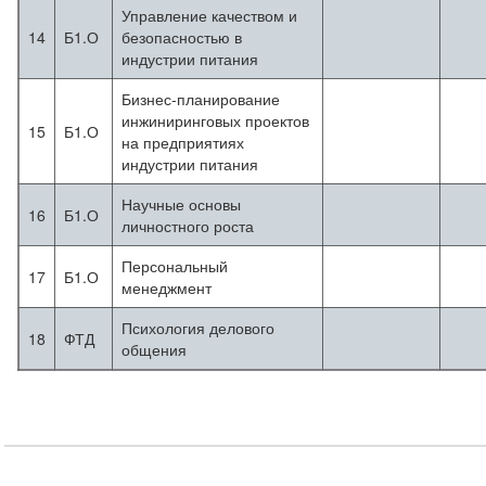
Управление качеством и
14
Б1.О
безопасностью в
индустрии питания
Бизнес-планирование
инжиниринговых проектов
15
Б1.О
на предприятиях
индустрии питания
Научные основы
16
Б1.О
личностного роста
Персональный
17
Б1.О
менеджмент
Психология делового
18
ФТД
общения