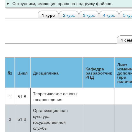
Сотрудники, имеющие право на подгрузку файлов :
1 курс
2 курс
3 курс
4 курс
5 ку
1 се
Лист
Кафедра
измене
№
Цикл
Дисциплина
разработчик
допол
РПД
(при
наличи
Теоретические основы
1
Б1.В
товароведения
Организационная
культура
2
Б1.В
государственной
службы