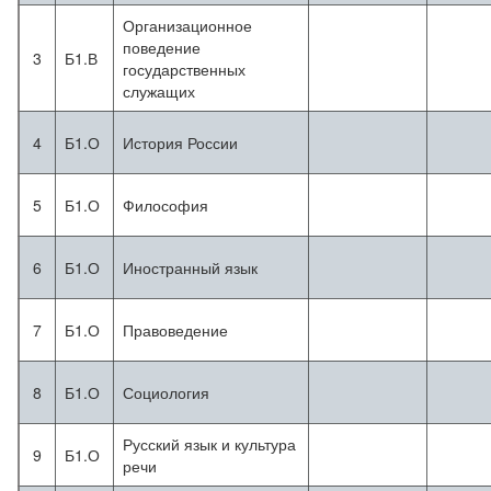
Организационное
поведение
3
Б1.В
государственных
служащих
4
Б1.О
История России
5
Б1.О
Философия
6
Б1.О
Иностранный язык
7
Б1.О
Правоведение
8
Б1.О
Социология
Русский язык и культура
9
Б1.О
речи