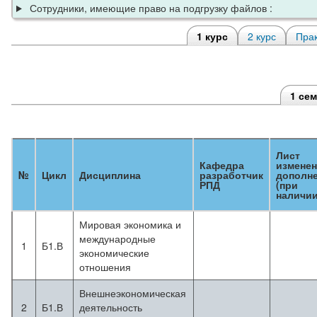
Сотрудники, имеющие право на подгрузку файлов :
1 курс
2 курс
Прак
1 се
Лист
Кафедра
изменен
№
Цикл
Дисциплина
разработчик
дополн
РПД
(при
наличии
Мировая экономика и
международные
1
Б1.В
экономические
отношения
Внешнеэкономическая
2
Б1.В
деятельность