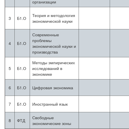
организации
Теория и методология
3
Б1.О
экономической науки
Современные
проблемы
4
Б1.О
экономической науки и
производства
Методы эмпирических
5
Б1.О
исследований в
экономике
6
Б1.О
Цифровая экономика
7
Б1.О
Иностранный язык
Свободные
8
ФТД
экономические зоны