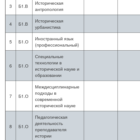
Историческая
3
Б1.В
антропология
Историческая
4
Б1.В
урбанистика
Иностранный язык
5
Б1.О
(профессиональный)
Специальные
технологии в
6
Б1.О
исторической науке и
образовании
Междисциплинарные
подходы в
7
Б1.О
современной
исторической науке
Педагогическая
деятельность
8
Б1.О
преподавателя
истории