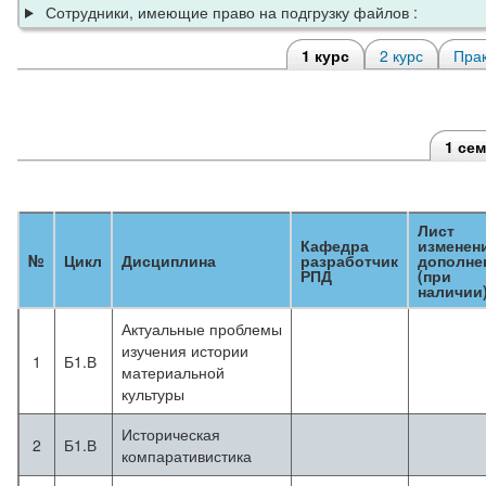
Сотрудники, имеющие право на подгрузку файлов :
1 курс
2 курс
Прак
1 се
Лист
Кафедра
изменен
№
Цикл
Дисциплина
разработчик
дополне
РПД
(при
наличии
Актуальные проблемы
изучения истории
1
Б1.В
материальной
культуры
Историческая
2
Б1.В
компаративистика